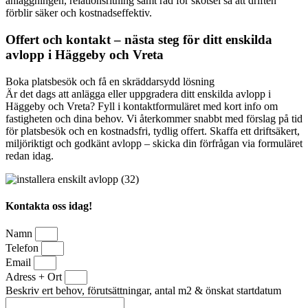
anläggningen, relationsritning samt råd för skötsel så att driften
förblir säker och kostnadseffektiv.
Offert och kontakt – nästa steg för ditt enskilda
avlopp i Häggeby och Vreta
Boka platsbesök och få en skräddarsydd lösning
Är det dags att anlägga eller uppgradera ditt enskilda avlopp i
Häggeby och Vreta? Fyll i kontaktformuläret med kort info om
fastigheten och dina behov. Vi återkommer snabbt med förslag på tid
för platsbesök och en kostnadsfri, tydlig offert. Skaffa ett driftsäkert,
miljöriktigt och godkänt avlopp – skicka din förfrågan via formuläret
redan idag.
Kontakta oss idag!
Namn
Telefon
Email
Adress + Ort
Beskriv ert behov, förutsättningar, antal m2 & önskat startdatum