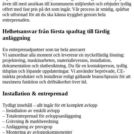
även till med ansökan till kommunens miljöenhet och erbjuder tydlig
offert med fast pris på det som ingår. Vår process är smidig, spårbar
och utformad för att du ska känna trygghet genom hela
entreprenaden.
Helhetsansvar från första spadtag till färdig
anläggning
En entreprenadpartner som tar hela ansvaret
Vi samordnar alla moment och levererar en nyckelfärdig lösning:
projektering, maskinarbeten, materialleverans, installation,
dokumentation och slutbesiktning. Du får en kontaktperson, tydlig
tidsplan och löpande uppdateringar. Vi använder beprövade, CE-
märkta produkter och installerar enligt gällande branschpraxis för att
maximera funktion och driftsäkerhet över tid.
Installation & entreprenad
Tydligt innehåll – allt ingår för ett komplett avlopp
– Installation av enskilt avlopp
– Totalentreprenad för avloppsanläggning
– Grävning & markberedning
– Anläggning av provgrop
– Montering av avloppskomponenter