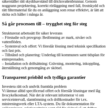
säkerställer rätt skyddsavstånd till dricksvattenbrunnar. Genom
noggrann projektering, korrekt rörläggning med fall, frostskydd och
rätt filtermaterial får du en anläggning som renar effektivt, är lätt att
sköta och håller i många år.
Så går processen till – trygghet steg för steg
Strukturerat arbetssätt för säker leverans
– Förstudie och provgrop: Bedömning av mark, nivåer och
vattenflöden.
– Systemval och offert: Vi föreslår lösning med teknisk specifikation
och fast pris.
– Tillstånd och planering: Underlag till kommunen samt tidsplan för
entreprenaden.
– Installation och driftsättning: Grävning, montering, inkoppling,
återställning och genomgång av skötsel.
Transparent prisbild och tydliga garantier
Investera rätt och undvik framtida problem
Vi lämnar alltid specificerad offert och föreslår lösningar med låg
livscykelkostnad. När det är relevant informerar vi om
serviceintervall, slamtömning och driftkostnader för t.ex.
minireningsverk eller LTA-system. Du får dokumentation för