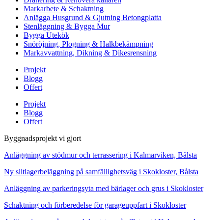
Markarbete & Schaktning
Anlägga Husgrund & Gjutning Betongplatta
Stenläggning & Bygga Mur
Bygga Utekök
Snöröjning, Plogning & Halkbekämpning
Markavvattning, Dikning & Dikesrensning
Projekt
Blogg
Offert
Projekt
Blogg
Offert
Byggnadsprojekt vi gjort
Anläggning av stödmur och terrassering i Kalmarviken, Bålsta
Ny slitlagerbeläggning på samfällighetsväg i Skokloster, Bålsta
Anläggning av parkeringsyta med bärlager och grus i Skokloster
Schaktning och förberedelse för garageuppfart i Skokloster