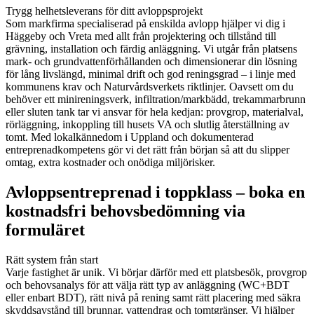
Trygg helhetsleverans för ditt avloppsprojekt
Som markfirma specialiserad på enskilda avlopp hjälper vi dig i
Häggeby och Vreta med allt från projektering och tillstånd till
grävning, installation och färdig anläggning. Vi utgår från platsens
mark- och grundvattenförhållanden och dimensionerar din lösning
för lång livslängd, minimal drift och god reningsgrad – i linje med
kommunens krav och Naturvårdsverkets riktlinjer. Oavsett om du
behöver ett minireningsverk, infiltration/markbädd, trekammarbrunn
eller sluten tank tar vi ansvar för hela kedjan: provgrop, materialval,
rörläggning, inkoppling till husets VA och slutlig återställning av
tomt. Med lokalkännedom i Uppland och dokumenterad
entreprenadkompetens gör vi det rätt från början så att du slipper
omtag, extra kostnader och onödiga miljörisker.
Avloppsentreprenad i toppklass – boka en
kostnadsfri behovsbedömning via
formuläret
Rätt system från start
Varje fastighet är unik. Vi börjar därför med ett platsbesök, provgrop
och behovsanalys för att välja rätt typ av anläggning (WC+BDT
eller enbart BDT), rätt nivå på rening samt rätt placering med säkra
skyddsavstånd till brunnar, vattendrag och tomtgränser. Vi hjälper