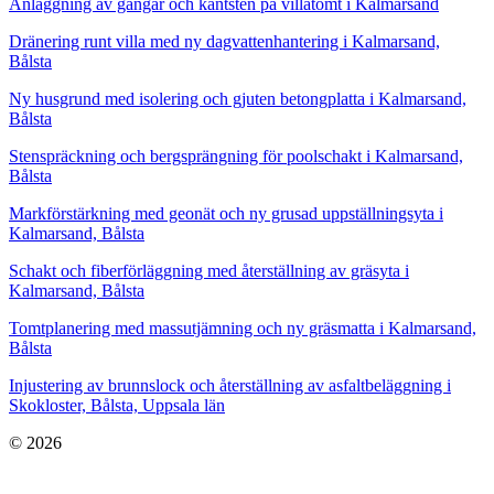
Anläggning av gångar och kantsten på villatomt i Kalmarsand
Dränering runt villa med ny dagvattenhantering i Kalmarsand,
Bålsta
Ny husgrund med isolering och gjuten betongplatta i Kalmarsand,
Bålsta
Stenspräckning och bergsprängning för poolschakt i Kalmarsand,
Bålsta
Markförstärkning med geonät och ny grusad uppställningsyta i
Kalmarsand, Bålsta
Schakt och fiberförläggning med återställning av gräsyta i
Kalmarsand, Bålsta
Tomtplanering med massutjämning och ny gräsmatta i Kalmarsand,
Bålsta
Injustering av brunnslock och återställning av asfaltbeläggning i
Skokloster, Bålsta, Uppsala län
© 2026