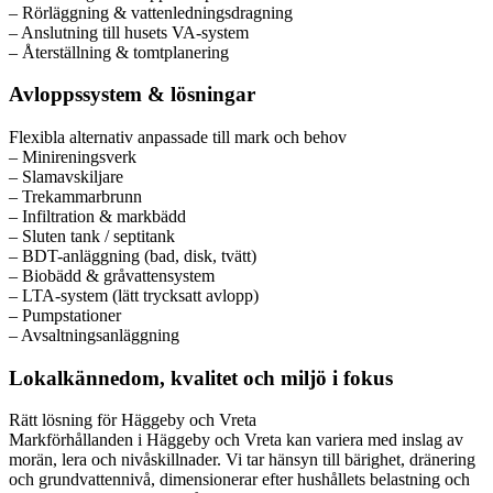
– Rörläggning & vattenledningsdragning
– Anslutning till husets VA-system
– Återställning & tomtplanering
Avloppssystem & lösningar
Flexibla alternativ anpassade till mark och behov
– Minireningsverk
– Slamavskiljare
– Trekammarbrunn
– Infiltration & markbädd
– Sluten tank / septitank
– BDT-anläggning (bad, disk, tvätt)
– Biobädd & gråvattensystem
– LTA-system (lätt trycksatt avlopp)
– Pumpstationer
– Avsaltningsanläggning
Lokalkännedom, kvalitet och miljö i fokus
Rätt lösning för Häggeby och Vreta
Markförhållanden i Häggeby och Vreta kan variera med inslag av
morän, lera och nivåskillnader. Vi tar hänsyn till bärighet, dränering
och grundvattennivå, dimensionerar efter hushållets belastning och