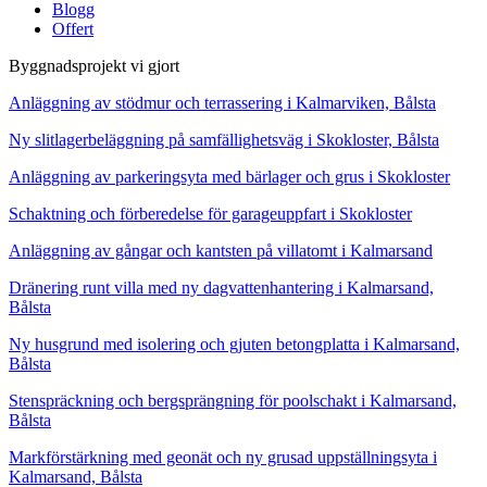
Blogg
Offert
Byggnadsprojekt vi gjort
Anläggning av stödmur och terrassering i Kalmarviken, Bålsta
Ny slitlagerbeläggning på samfällighetsväg i Skokloster, Bålsta
Anläggning av parkeringsyta med bärlager och grus i Skokloster
Schaktning och förberedelse för garageuppfart i Skokloster
Anläggning av gångar och kantsten på villatomt i Kalmarsand
Dränering runt villa med ny dagvattenhantering i Kalmarsand,
Bålsta
Ny husgrund med isolering och gjuten betongplatta i Kalmarsand,
Bålsta
Stenspräckning och bergsprängning för poolschakt i Kalmarsand,
Bålsta
Markförstärkning med geonät och ny grusad uppställningsyta i
Kalmarsand, Bålsta