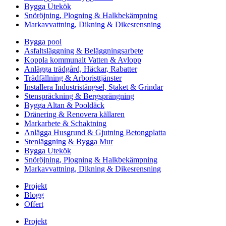
Bygga Utekök
Snöröjning, Plogning & Halkbekämpning
Markavvattning, Dikning & Dikesrensning
Bygga pool
Asfaltsläggning & Beläggningsarbete
Koppla kommunalt Vatten & Avlopp
Anlägga trädgård, Häckar, Rabatter
Trädfällning & Arboristtjänster
Installera Industristängsel, Staket & Grindar
Stenspräckning & Bergsprängning
Bygga Altan & Pooldäck
Dränering & Renovera källaren
Markarbete & Schaktning
Anlägga Husgrund & Gjutning Betongplatta
Stenläggning & Bygga Mur
Bygga Utekök
Snöröjning, Plogning & Halkbekämpning
Markavvattning, Dikning & Dikesrensning
Projekt
Blogg
Offert
Projekt