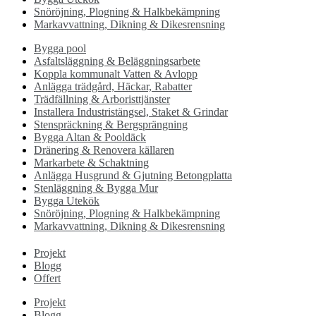
Snöröjning, Plogning & Halkbekämpning
Markavvattning, Dikning & Dikesrensning
Bygga pool
Asfaltsläggning & Beläggningsarbete
Koppla kommunalt Vatten & Avlopp
Anlägga trädgård, Häckar, Rabatter
Trädfällning & Arboristtjänster
Installera Industristängsel, Staket & Grindar
Stenspräckning & Bergsprängning
Bygga Altan & Pooldäck
Dränering & Renovera källaren
Markarbete & Schaktning
Anlägga Husgrund & Gjutning Betongplatta
Stenläggning & Bygga Mur
Bygga Utekök
Snöröjning, Plogning & Halkbekämpning
Markavvattning, Dikning & Dikesrensning
Projekt
Blogg
Offert
Projekt
Blogg