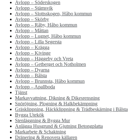
Avlopp – Söderskogen
Avlopp – Stämsvik
Avlopp – Slottsskogen, Håbo kommun
Avlopp – Skörby
Avlopp – Råby, Håbo kommun
Avlopp – Måttan
Avlopp – Lugnet, Håbo kommun
Avlopp – Lilla Segersta
Avlopp – Krägga
Avlopp – Kivinge
Avlopp – Häggeby och Vreta
Avlopp – Getberget och Notholmen
Avlopp – Dyarna
Avlopp – Bålsta
Avlopp – Brunnsta, Håbo kommun
Avlopp – Apallboda
Tjänst
Markavvattning, Dikning & Dikesrensning
Snöröjning, Plogning & Halkbekämpning
Gräsklippning, Häckklippning & Trädbeskärning i Bålsta
Bygga Utekök
Stenläggning & Bygga Mur
Anlägga Husgrund & Gjutning Betongplatta
Markarbete & Schaktning
Dränering & Renovera källaren