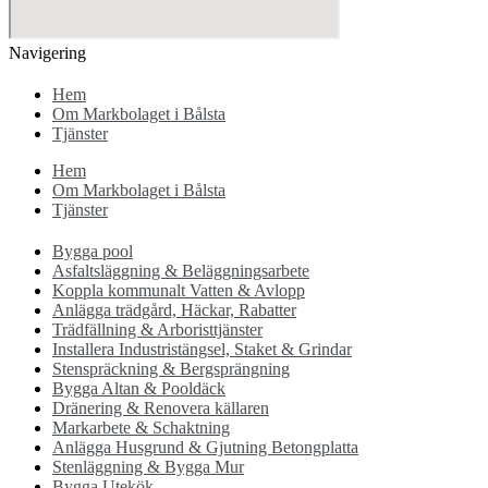
Navigering
Hem
Om Markbolaget i Bålsta
Tjänster
Hem
Om Markbolaget i Bålsta
Tjänster
Bygga pool
Asfaltsläggning & Beläggningsarbete
Koppla kommunalt Vatten & Avlopp
Anlägga trädgård, Häckar, Rabatter
Trädfällning & Arboristtjänster
Installera Industristängsel, Staket & Grindar
Stenspräckning & Bergsprängning
Bygga Altan & Pooldäck
Dränering & Renovera källaren
Markarbete & Schaktning
Anlägga Husgrund & Gjutning Betongplatta
Stenläggning & Bygga Mur
Bygga Utekök