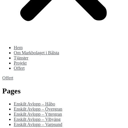
Hem
Om Markbolaget i Bålsta
Tjänster
Projekt
Offert
Offert
Pages
Enskilt Avlopp – Håbo
Enskilt Avlopp – Övergran
Enskilt Avlopp – Yttergran
Enskilt Avlopp – Vibyäng
Enskilt Avlopp – Varpsund