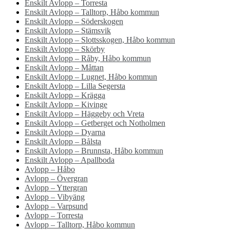
Enskilt Avlopp – Torresta
Enskilt Avlopp – Talltorp, Håbo kommun
Enskilt Avlopp – Söderskogen
Enskilt Avlopp – Stämsvik
Enskilt Avlopp – Slottsskogen, Håbo kommun
Enskilt Avlopp – Skörby
Enskilt Avlopp – Råby, Håbo kommun
Enskilt Avlopp – Måttan
Enskilt Avlopp – Lugnet, Håbo kommun
Enskilt Avlopp – Lilla Segersta
Enskilt Avlopp – Krägga
Enskilt Avlopp – Kivinge
Enskilt Avlopp – Häggeby och Vreta
Enskilt Avlopp – Getberget och Notholmen
Enskilt Avlopp – Dyarna
Enskilt Avlopp – Bålsta
Enskilt Avlopp – Brunnsta, Håbo kommun
Enskilt Avlopp – Apallboda
Avlopp – Håbo
Avlopp – Övergran
Avlopp – Yttergran
Avlopp – Vibyäng
Avlopp – Varpsund
Avlopp – Torresta
Avlopp – Talltorp, Håbo kommun