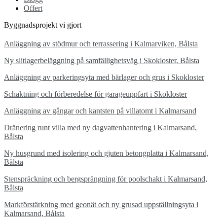
Offert
Byggnadsprojekt vi gjort
Anläggning av stödmur och terrassering i Kalmarviken, Bålsta
Ny slitlagerbeläggning på samfällighetsväg i Skokloster, Bålsta
Anläggning av parkeringsyta med bärlager och grus i Skokloster
Schaktning och förberedelse för garageuppfart i Skokloster
Anläggning av gångar och kantsten på villatomt i Kalmarsand
Dränering runt villa med ny dagvattenhantering i Kalmarsand,
Bålsta
Ny husgrund med isolering och gjuten betongplatta i Kalmarsand,
Bålsta
Stenspräckning och bergsprängning för poolschakt i Kalmarsand,
Bålsta
Markförstärkning med geonät och ny grusad uppställningsyta i
Kalmarsand, Bålsta